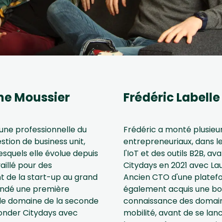
ne Moussier
Frédéric Labelle
une professionnelle du
Frédéric a monté plusieur
estion de business unit,
entrepreneuriaux, dans l
squels elle évolue depuis
l'IoT et des outils B2B, a
vaillé pour des
Citydays en 2021 avec La
nt de la start-up au grand
Ancien CTO d'une platefo
ondé une première
également acquis une b
 le domaine de la seconde
connaissance des domain
fonder Citydays avec
mobilité, avant de se lanc