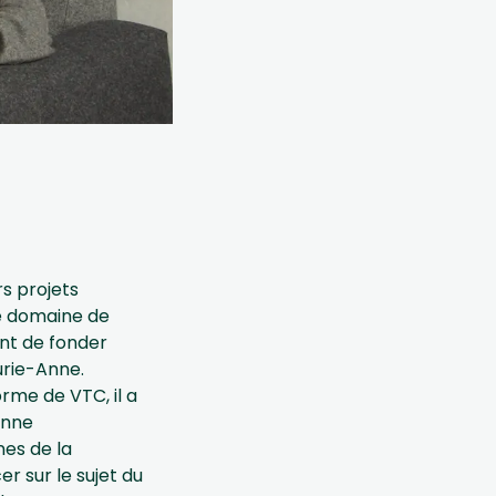
s projets
e domaine de
vant de fonder
urie-Anne.
rme de VTC, il a
onne
es de la
er sur le sujet du