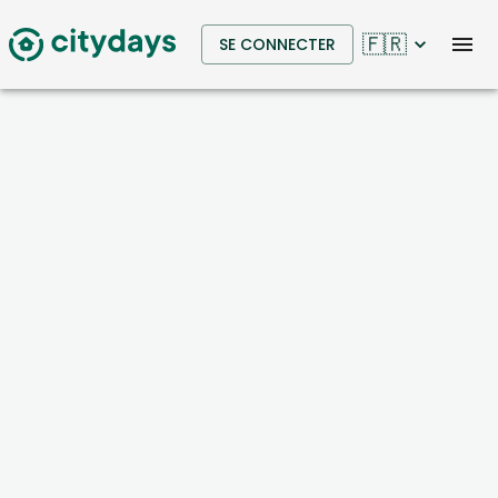
🇫🇷
SE CONNECTER